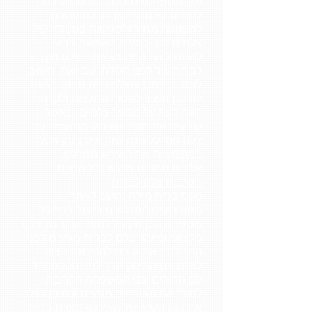
תוך מספר ימים בלבד מרגע הלידה.
להורים לא נותר זמן רב לחיפושים,
להשוואת מחיר ולפגישות בסטודיו של
צלמים לכן, במידת האפשר, כדאי
להתחיל את החיפוש אחרי צלם מקצועי
לברית עוד לפני הלידה. עם זאת, חשוב
לזכור כי ייתכן והצלם יהיה תפוס באותו
יום לכן חשוב לאסוף המלצות ולקרוא
חוות דעת על מספר צלמים, וכאשר
קובעים את מועד האירוע מתאמים עם
צלם פנוי על מנת שזה יגיע בזמן ויתעד
במקצועיות את האירוע המרגש.
אלבום תמונות מרגש לכל החיים.
חשיבות צלם לברית
טקס ברית מילה נחשב לאחד
מהאירועים המרגשים ביותר בחיי כל
משפחה ולכן מקובל לתעד אותו עם צלם
מקצועי ומיומן.
צלם לברית
מגיעים לפני
התחלת האירוע כדי להכין את הציוד,
לצלם את התינוק הרך לפני הטקס יחד
עם ההורים ובני המשפחה הקרובה,
לתעד את האורחים מגיעים וכמובן לצלם
את רגע השיא של האירוע- מצוות ברית