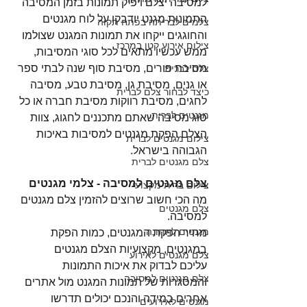
למסיבה יצלם ויפיק תמונות בזמן המסיבה 
התמונות מגנט יודבקו על לוח מגנטים 
צלמים לבריתה בפתח תקוה
והחוגגים ייקחו את תמונות המגנט שצולמו 
צילום אירוע קטן במרכז
ממש עכשיו מתאים לכל סוגי המסיבות, 
מסיבת פורים, מסיבת סוף שנה לבתי ספר 
צלם לברית
או גנים, מסיבת גן, מסיבת טבע, מסיבה 
כיצד לבחור צלם לברית
לחגים, מסיבת רווקות מסיבת חברה או כל 
מגנטים לברית
סוג מסיבה שאתם מתכננים לחגוג, צוות 
הצלם הפקת מגנטים למסיבות באיכות 
צילום מגנטים לברית
הגבוהה בישראל. 
צלם מגנטים לברית
צלם מגנטים למסיבה - צלמי מגנטים
צילום ברית מקצועי
מה הכי חשוב שרוצים להזמין צלם מגנטים 
צלם מגנטים
למסיבה.
מגנטים לחתונה
מחיר הפקת המגנטים, כמות הפקת 
במגנטים, מקצועיות הצלם מגנטים​
צלם מגנטים לאירוע
עליכם לבדוק את איכות התמונות 
צלם מגנטים למסיבה
והמסגרות של תמונות המגנט מול אתרים 
אחרים במידה והנכם יכולים תדרשו 
מגנטים לאירועים