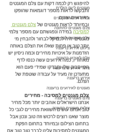
להיפגש רק לכמה דקות עם צלם המגנטים 
מגנטים ליום הולדת
ותבקשו לראות מספר דוגמאות שהופקו 
באירועים שונים
צילום אירועים קטנים
ובמיוחד לראות מגנטים של 
צלם מגנטים 
צלם מגנטים לחתונה
למסיבה
 במידה ונפגשתם עם מספר צלמי 
צלם מגנטים לבר מצווה
מגנטים יהיה לכם קל לבחור ולהבחין מי 
יותר טוב או פחות שאלו את הצלם באותה 
צילום אירוע ברעננה
הזדמנות על איכויות מחירים וכמה ניסיון יש 
צלם לאירוע ברעננה
מאחוריו, כמה אירועים עשה כנסו לדף 
הפייסבוק שלו ותבדקו שמידי פעם הוא 
צלמי אירועים ברעננה
מתעדכן זה מעיד על עבודה שוטפת של 
אירוע ברעננה
הצלם.
מגנטים לאירועים ברעננה
צלם מגנטים למסיבה - מחירים
צלם מגנטים ברעננה
אנחנו הישראלים אוהבים יותר מכל מחיר 
צילום מגנטים ברעננה
טוב אנחנו עושים השוואת מחירים לגבי כל 
מוצר שאנו רוצים לרכוש וזה טוב ונכון אבל 
בתחום הצילום ​ובמיוחד בתחום הפקת 
המגנטים למסיבות עלינו לברר טוב טוב אם 