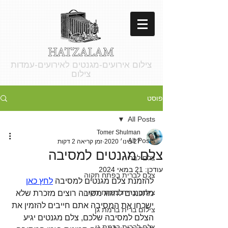
צילום אירועים-מגנטים לאירועים-עמדות
צילום
פוסט
All Posts
Tomer Shulman
All Posts
27 בינו׳ 2020
זמן קריאה 2 דקות
צלם מגנטים למסיבה
צלם לברית
עודכן:
21 במאי 2024
צלם לברית בפתח תקוה
להזמנת צלם מגנטים למסיבה 
לחץ כאן
צילום ברית בפתח תקוה
מתכננים לחגוג מסיבה רוצים מזכרת שלא 
ישכחו את המסיבה אתם חייבים להזמין את 
צילום ברית ברמת גן
הצלם למסיבה שלכם, צלם מגנטים יגיע 
צלם לברית ברמת גן